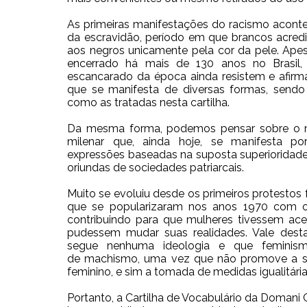
As primeiras manifestações do racismo acon
da escravidão, período em que brancos
acred
aos negros unicamente pela
cor da pele. Ape
encerrado há mais de 130
anos no Brasil,
escancarado da época ainda
resistem e afirm
que se manifesta
de diversas formas, send
como as tratadas
nesta cartilha.
Da mesma forma, podemos pensar sobre o
milenar que, ainda hoje, se manifesta 
expressões baseadas na suposta
superioridad
oriundas de
sociedades patriarcais.
Muito se evoluiu desde os primeiros protestos
que se popularizaram nos anos 1970 com
contribuindo para que mulheres
tivessem ace
pudessem mudar suas
realidades. Vale dest
segue
nenhuma ideologia e que feminis
de
machismo, uma vez que não promove a s
feminino, e sim a tomada de medidas igualitári
Portanto, a Cartilha de Vocabulário da Domani C