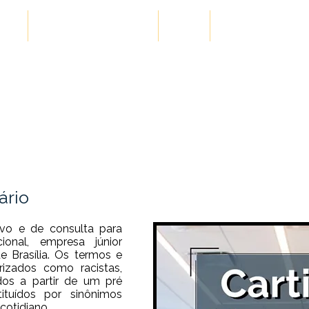
ões
Cases de Sucesso
Blog
Conteúdos Gra
Cartilha de Vocabulário
ário
ivo e de consulta para
ional, empresa júnior
e Brasília. Os
termos e
rizados como racistas,
ados a partir de um pré
ituídos por sinônimos
cotidiano.