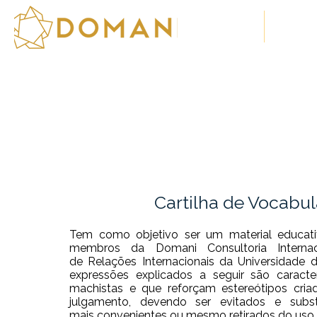
Sobre Nós
Soluç
Cartilha de Vocabul
Tem como objetivo ser um
material educat
membros da
Domani Consultoria Internac
de
Relações Internacionais da Universidade d
expressões explicados a seguir são
caracte
machistas e que reforçam
estereótipos cri
julgamento,
devendo ser evitados e subst
mais
convenientes ou mesmo retirados do uso 