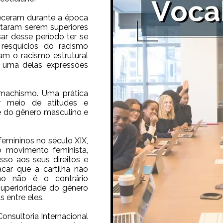
teceram
durante a época
itaram serem superiores
sar desse período ter se
 resquícios do racismo
am o racismo estrutural
o uma delas expressões
 machismo.
Uma prática
por meio
de atitudes e
e do gênero masculino e
 femininos no
século XIX,
 o
movimento feminista,
sso aos seus direitos e
acar que a cartilha não
mo não é o contrário
uperioridade do
gênero
as
entre eles.
onsultoria Internacional