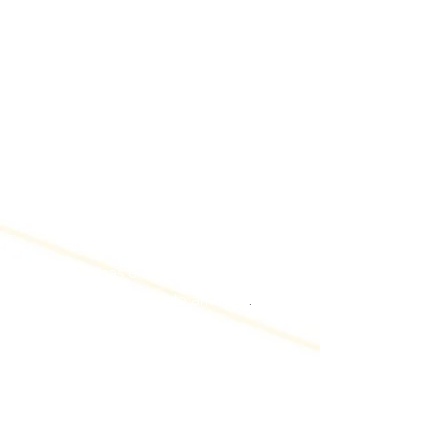
Missão
Ser o farol para a
interacionalização de
empresas e o combustível
para a formação do amanhã
.